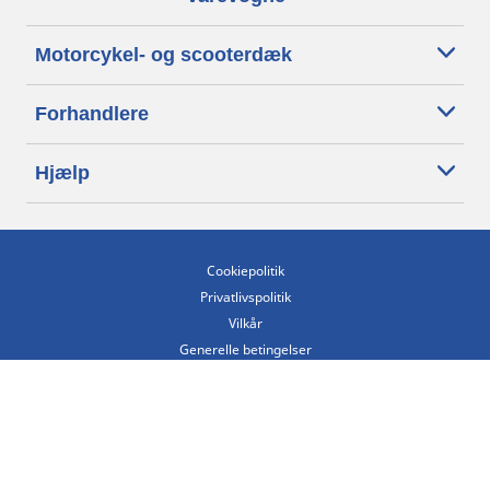
Motorcykel- og scooterdæk
Forhandlere
Hjælp
Cookiepolitik
Privatlivspolitik
Vilkår
Generelle betingelser
Tilgængelighedserklæring
Betingelser for offentliggørelse og behandling af anmeldelser
Etisk kodeks
Copyright ©2026 Michelin. Alle rettigheder forbeholdes