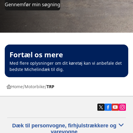
Gennemfør min søgning
Fortæl os mere
Med flere oplysninger om dit køretøj kan vi anbefale det
bedste Michelindæk til dig.
Home
Motorbike
TRP
Dæk til personvogne, firhjulstrækkere og
varevogne