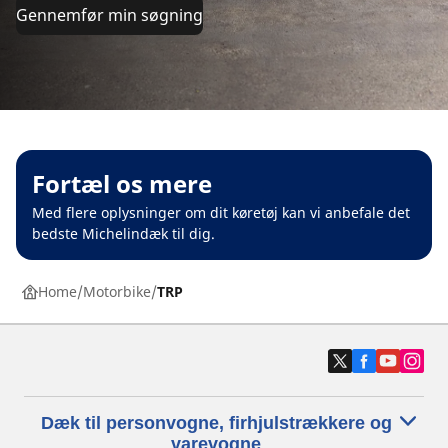
Gennemfør min søgning
Fortæl os mere
Med flere oplysninger om dit køretøj kan vi anbefale det
bedste Michelindæk til dig.
Home
Motorbike
TRP
Dæk til personvogne, firhjulstrækkere og
varevogne