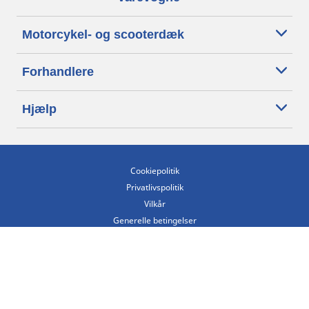
Motorcykel- og scooterdæk
Forhandlere
Hjælp
Cookiepolitik
Privatlivspolitik
Vilkår
Generelle betingelser
Tilgængelighedserklæring
Betingelser for offentliggørelse og behandling af anmeldelser
Etisk kodeks
Copyright ©2026 Michelin. Alle rettigheder forbeholdes