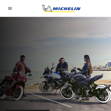
Go to page content
Go to page navigation