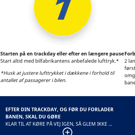
Starten på en trackday eller efter en længere pause
Forb
Start altid med bilfabrikantens anbefalede lufttryk.*
2 la
førs
*Husk at justere lufttrykket i dækkene i forhold til
omga
antallet af passagerer i bilen.
bane
dækk
fører
EFTER DIN TRACKDAY, OG FØR DU FORLADER
BANEN, SKAL DU GØRE
KLAR TIL AT KØRE PÅ VEJ IGEN, SÅ GLEM IKKE ...