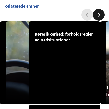
Relaterede emner
Køresikkerhed: forholdsregler
og nødsituationer
T
b