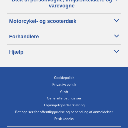
varevogne
Motorcykel- og scooterdæk
Forhandlere
Hjælp
Cookiepolitik
Privatlivspolitik
Vilkår
Generelle betingelser
Tilgængelighedserklæring
Betingelser for offentliggørelse og behandling af anmeldelser
Etisk kodeks