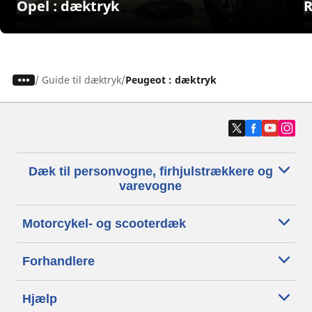
Opel : dæktryk
R
/
Guide til dæktryk
Peugeot : dæktryk
Dæk til personvogne, firhjulstrækkere og
varevogne
Motorcykel- og scooterdæk
Forhandlere
Hjælp