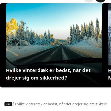
Hvilke vinterdæk er bedst, når det
H
drejer sig om sikkerhed?
M
/
Hvilke vinterdæk er bedst, når det drejer sig om sikkerhe