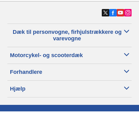
Dæk til personvogne, firhjulstrækkere og
varevogne
Motorcykel- og scooterdæk
Forhandlere
Hjælp
Cookiepolitik
Privatlivspolitik
Søg
efter
Vilkår
dæk
Generelle betingelser