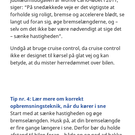
siger: “På snedækkede veje er det vigtigste at
forholde sig roligt, bremse og accelerere blødt, se
langt ud foran sig, øge bremselængderne, og –
selv om det ikke bør være nødvendigt at sige det
– sænke hastigheden”.
Undgå at bruge cruise control, da cruise control
ikke er designet til kørsel på glat vej og kan
betyde, at du mister herredømmet over bilen.
Tip nr. 4: Lær mere om korrekt
opbremsningsteknik, når du kører i sne
Start med at sænke hastigheden og øge
bremselængden. Husk på, at din bremselængde
er fire gange længere i sne. Derfor bør du holde
afstand til bilen foran – både op og ned ad bakke.