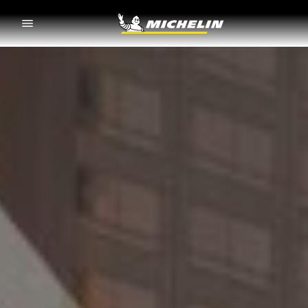
Go to page content
Go to page navigation