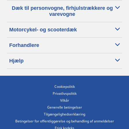
Dæk til personvogne, firhjulstrækkere og
varevogne
Motorcykel- og scooterdæk
Forhandlere
Hjælp
Cookiepolitik
Privatlivspolitik
Vilkår
Generelle betingelser
Tilgængelighedserklæring
Betingelser for offentliggørelse og behandling af anmeldelser
Etisk kodeks