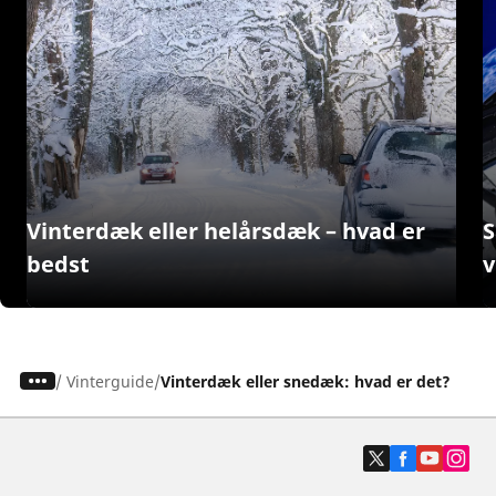
Vinterdæk eller helårsdæk – hvad er
S
bedst
v
/
Vinterguide
Vinterdæk eller snedæk: hvad er det?