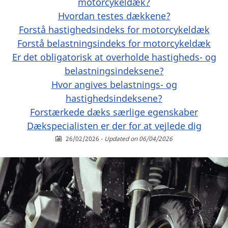
motorcykeldæk?
Hvordan testes dækkene?
Forstå hastighedsindeks for motorcykeldæk
Forstå belastningsindeks for motorcykeldæk
Er det obligatorisk at overholde hastigheds- og
belastningsindeksene?
Hvor angives belastnings- og
hastighedsindeksene?
Forstærkede dæks særlige egenskaber
Dækspecialisten er der for at vejlede dig
26/02/2026
-
Updated on 06/04/2026