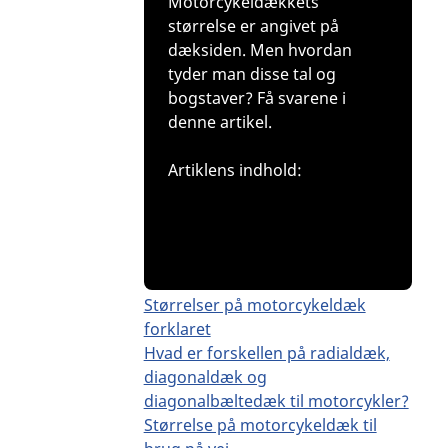
Motorcykeldækkets
størrelse er angivet på
dæksiden. Men hvordan
tyder man disse tal og
bogstaver? Få svarene i
denne artikel.
Artiklens indhold:
Størrelser på motorcykeldæk
forklaret
Hvad er forskellen på radialdæk,
diagonaldæk og
diagonalbæltedæk til motorcykler?
Størrelse på motorcykeldæk til