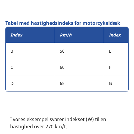
Tabel med hastighedsindeks for motorcykeldæk
Index
km/h
Index
B
50
E
C
60
F
D
65
G
I vores eksempel svarer indekset (W) til en
hastighed over 270 km/t.