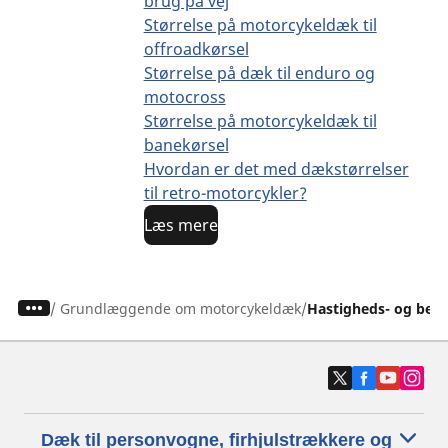
brug på vej
Størrelse på motorcykeldæk til
offroadkørsel
Størrelse på dæk til enduro og
motocross
Størrelse på motorcykeldæk til
banekørsel
Hvordan er det med dækstørrelser
til retro-motorcykler?
Læs mere
/
Grundlæggende om motorcykeldæk
Hastigheds- og bel
Dæk til personvogne, firhjulstrækkere og