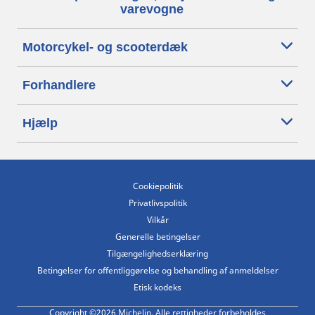
varevogne
Motorcykel- og scooterdæk
Forhandlere
Hjælp
Cookiepolitik
Privatlivspolitik
Vilkår
Generelle betingelser
Tilgængelighedserklæring
Betingelser for offentliggørelse og behandling af anmeldelser
Etisk kodeks
Copyright ©2026 Michelin. Alle rettigheder forbeholdes