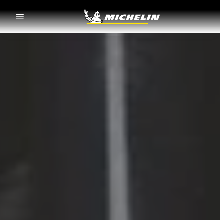
Go to page content
Go to page navigation