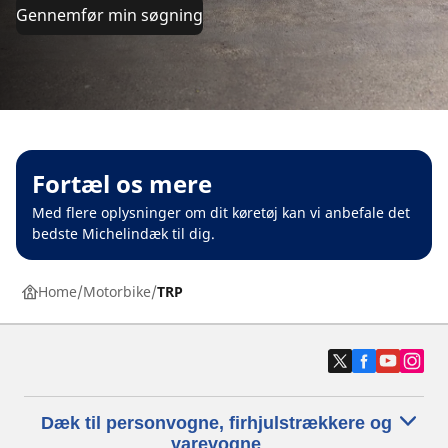
Gennemfør min søgning
Fortæl os mere
Med flere oplysninger om dit køretøj kan vi anbefale det
bedste Michelindæk til dig.
Home
Motorbike
TRP
Dæk til personvogne, firhjulstrækkere og
varevogne