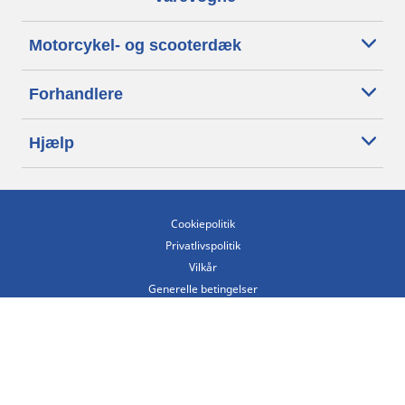
Motorcykel- og scooterdæk
Forhandlere
Hjælp
Cookiepolitik
Privatlivspolitik
Vilkår
Generelle betingelser
Tilgængelighedserklæring
Betingelser for offentliggørelse og behandling af anmeldelser
Etisk kodeks
Copyright ©2026 Michelin. Alle rettigheder forbeholdes