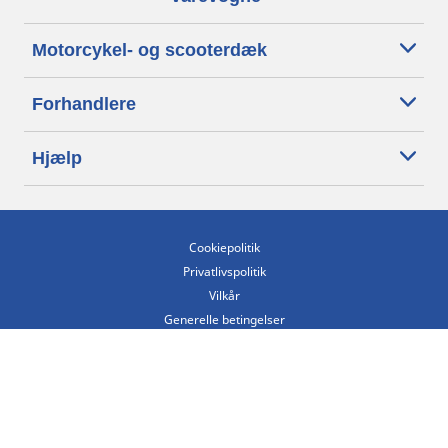
Motorcykel- og scooterdæk
Forhandlere
Hjælp
Cookiepolitik
Privatlivspolitik
Vilkår
Generelle betingelser
Tilgængelighedserklæring
Betingelser for offentliggørelse og behandling af anmeldelser
Etisk kodeks
Copyright ©2026 Michelin. Alle rettigheder forbeholdes