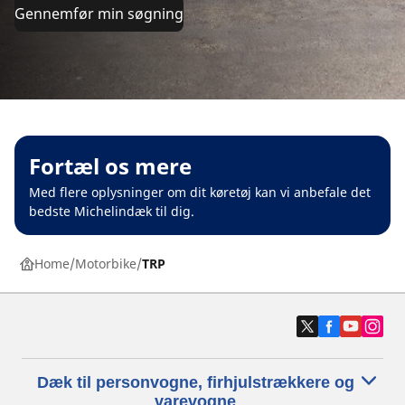
Gennemfør min søgning
Fortæl os mere
Med flere oplysninger om dit køretøj kan vi anbefale det
bedste Michelindæk til dig.
Home
Motorbike
TRP
Dæk til personvogne, firhjulstrækkere og
varevogne