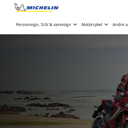
Go to page content
Go to page navigation
Personvogn, SUV & varevogn
Motorcykel
Andre ak