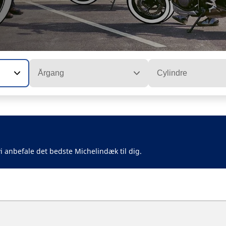
Årgang
Cylindre
i anbefale det bedste Michelindæk til dig.