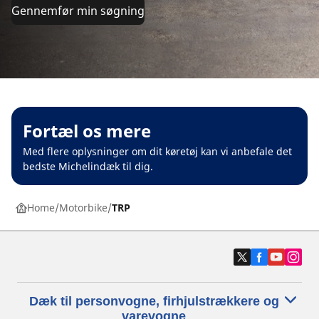
Gennemfør min søgning
Fortæl os mere
Med flere oplysninger om dit køretøj kan vi anbefale det
bedste Michelindæk til dig.
Home
Motorbike
TRP
Dæk til personvogne, firhjulstrækkere og
varevogne