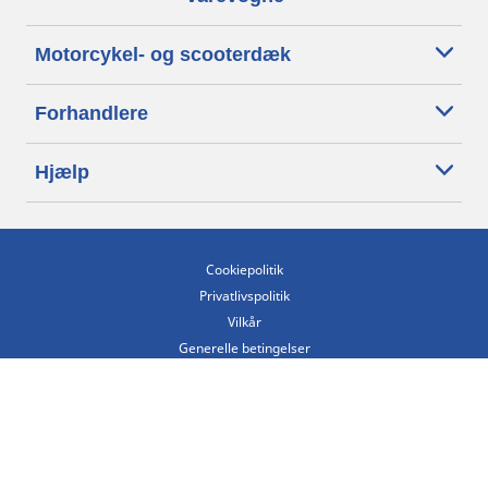
Motorcykel- og scooterdæk
Forhandlere
Hjælp
Cookiepolitik
Privatlivspolitik
Vilkår
Generelle betingelser
Tilgængelighedserklæring
Betingelser for offentliggørelse og behandling af anmeldelser
Etisk kodeks
Copyright ©2026 Michelin. Alle rettigheder forbeholdes