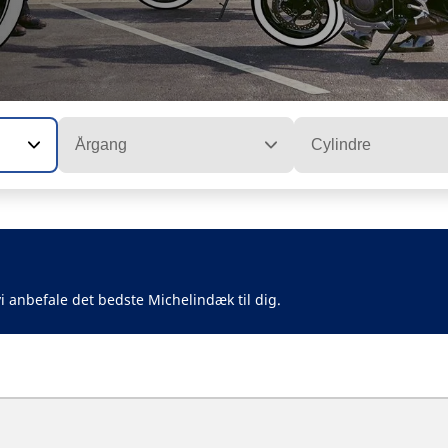
Årgang
Cylindre
i anbefale det bedste Michelindæk til dig.