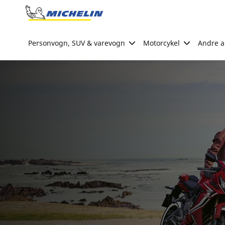
Go to page content
Go to page navigation
Personvogn, SUV & varevogn
Motorcykel
Andre ak