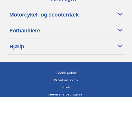
Motorcykel- og scooterdæk
Forhandlere
Hjælp
Cookiepolitik
Privatlivspolitik
Vilkår
Generelle betingelser
Tilgængelighedserklæring
Betingelser for offentliggørelse og behandling af anmeldelser
Etisk kodeks
Copyright ©2026 Michelin. Alle rettigheder forbeholdes