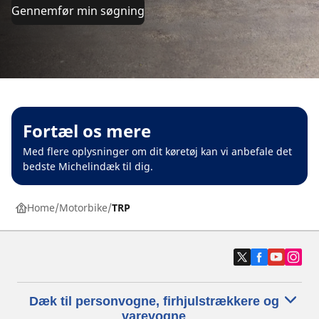
Gennemfør min søgning
Fortæl os mere
Med flere oplysninger om dit køretøj kan vi anbefale det
bedste Michelindæk til dig.
Home
Motorbike
TRP
Dæk til personvogne, firhjulstrækkere og
varevogne