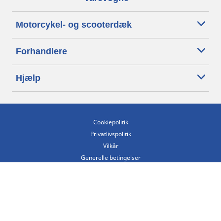
Motorcykel- og scooterdæk
Forhandlere
Hjælp
Cookiepolitik
Privatlivspolitik
Vilkår
Generelle betingelser
Tilgængelighedserklæring
Betingelser for offentliggørelse og behandling af anmeldelser
Etisk kodeks
Copyright ©2026 Michelin. Alle rettigheder forbeholdes