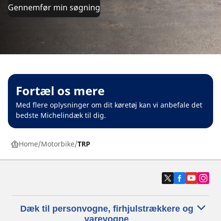
Gennemfør min søgning
Fortæl os mere
Med flere oplysninger om dit køretøj kan vi anbefale det
bedste Michelindæk til dig.
Home
Motorbike
TRP
Dæk til personvogne, firhjulstrækkere og
varevogne