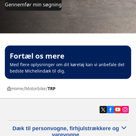
Gennemfør min søgning
Fortæl os mere
Med flere oplysninger om dit køretøj kan vi anbefale det
bedste Michelindæk til dig.
Home
Motorbike
TRP
Dæk til personvogne, firhjulstrækkere og
varevogne