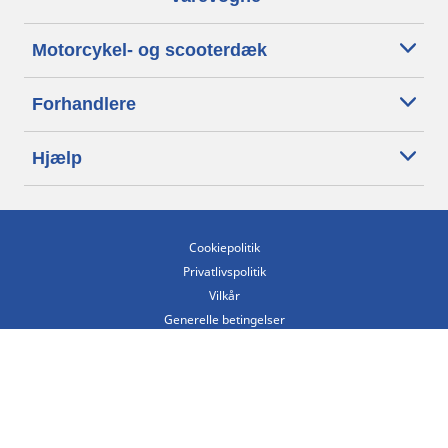
Motorcykel- og scooterdæk
Forhandlere
Hjælp
Cookiepolitik
Privatlivspolitik
Vilkår
Generelle betingelser
Tilgængelighedserklæring
Betingelser for offentliggørelse og behandling af anmeldelser
Etisk kodeks
Copyright ©2026 Michelin. Alle rettigheder forbeholdes