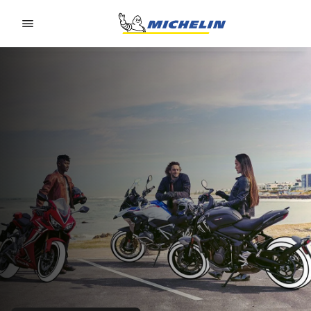
Go to page content
Go to page navigation