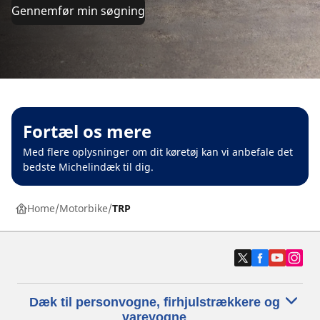
Gennemfør min søgning
Fortæl os mere
Med flere oplysninger om dit køretøj kan vi anbefale det
bedste Michelindæk til dig.
Home
Motorbike
TRP
Dæk til personvogne, firhjulstrækkere og
varevogne