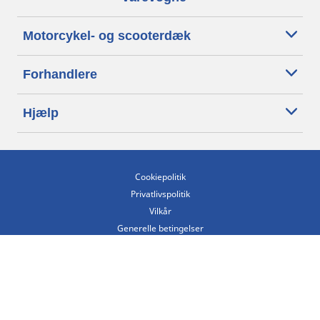
Motorcykel- og scooterdæk
Forhandlere
Hjælp
Cookiepolitik
Privatlivspolitik
Vilkår
Generelle betingelser
Tilgængelighedserklæring
Betingelser for offentliggørelse og behandling af anmeldelser
Etisk kodeks
Copyright ©2026 Michelin. Alle rettigheder forbeholdes