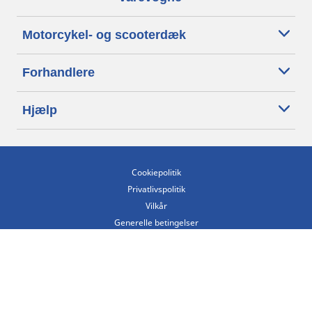
Motorcykel- og scooterdæk
Forhandlere
Hjælp
Cookiepolitik
Privatlivspolitik
Vilkår
Generelle betingelser
Tilgængelighedserklæring
Betingelser for offentliggørelse og behandling af anmeldelser
Etisk kodeks
Copyright ©2026 Michelin. Alle rettigheder forbeholdes