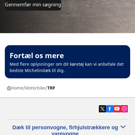
Gennemfør min søgning
Fortæl os mere
Med flere oplysninger om dit køretøj kan vi anbefale det
bedste Michelindæk til dig.
Home
Motorbike
TRP
Dæk til personvogne, firhjulstrækkere og
varevogne