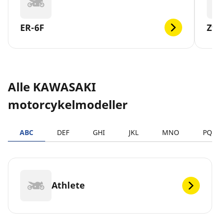
ER-6F
Z9
Alle KAWASAKI
motorcykelmodeller
ABC
DEF
GHI
JKL
MNO
PQR
Athlete