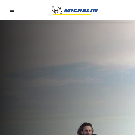
Go to page content
Go to page navigation