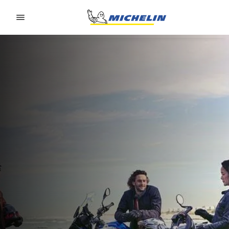
Go to page content
Go to page navigation