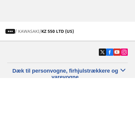
/
KAWASAKI
KZ 550 LTD (US)
Dæk til personvogne, firhjulstrækkere og
varevogne
Motorcykel- og scooterdæk
Forhandlere
Hjælp