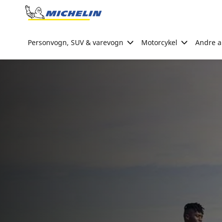
Go to page content
Go to page navigation
Personvogn, SUV & varevogn
Motorcykel
Andre ak