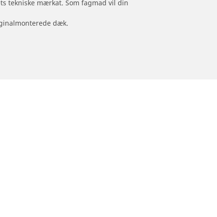
jets tekniske mærkat. Som fagmad vil din
originalmonterede dæk.
Hjælp
Tips og råd til personvogns-, suv- og
varevognsdæk