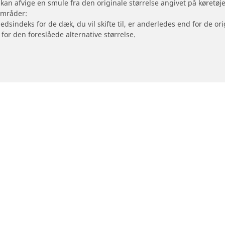
 kan afvige en smule fra den originale størrelse angivet på køretø
områder:
hedsindeks for de dæk, du vil skifte til, er anderledes end for de 
 for den foreslåede alternative størrelse.
Din konfiguration
- og scooterdæk
Forhandlere
le dæk
Find dækforhandlere
ter dækstørrelse