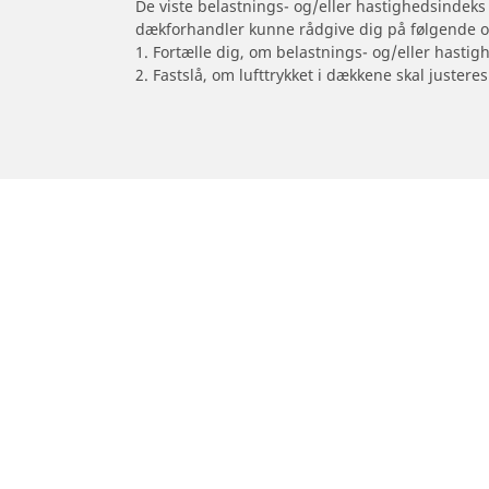
De viste belastnings- og/eller hastighedsindeks
dækforhandler kunne rådgive dig på følgende 
1. Fortælle dig, om belastnings- og/eller hastig
2. Fastslå, om lufttrykket i dækkene skal justeres
/
Motorcykelmærker
KAWASAKI
Dæk til personvogne,
Motorcykel
firhjulstrækkere og varevogne
Gennemse al
Gennemse alle dæk
Gennemse ef