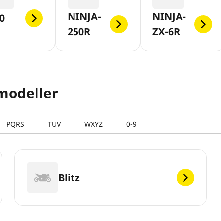
NINJA-
NINJA-
0
250R
ZX-6R
modeller
PQRS
TUV
WXYZ
0-9
Blitz