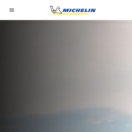
Go to page content
Go to page navigation