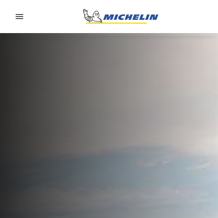
Go to page content
Go to page navigation