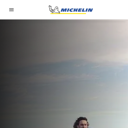
Go to page content
Go to page navigation