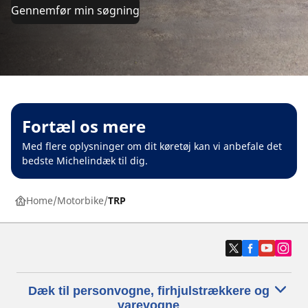
Gennemfør min søgning
Fortæl os mere
Med flere oplysninger om dit køretøj kan vi anbefale det
bedste Michelindæk til dig.
Home
Motorbike
TRP
Dæk til personvogne, firhjulstrækkere og
varevogne