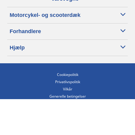
Motorcykel- og scooterdæk
Forhandlere
Hjælp
Cookiepolitik
Privatlivspolitik
Vilkår
Generelle betingelser
Tilgængelighedserklæring
Betingelser for offentliggørelse og behandling af anmeldelser
Etisk kodeks
Copyright ©2026 Michelin. Alle rettigheder forbeholdes