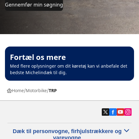
Gennemfør min søgning
Fortæl os mere
Med flere oplysninger om dit køretøj kan vi anbefale det
bedste Michelindæk til dig.
Home
Motorbike
TRP
Dæk til personvogne, firhjulstrækkere og
varevogne