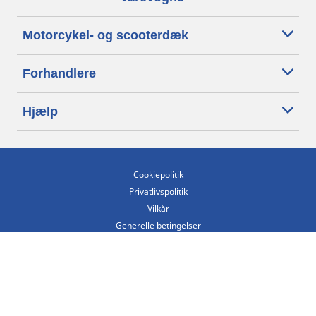
Motorcykel- og scooterdæk
Forhandlere
Hjælp
Cookiepolitik
Privatlivspolitik
Vilkår
Generelle betingelser
Tilgængelighedserklæring
Betingelser for offentliggørelse og behandling af anmeldelser
Etisk kodeks
Copyright ©2026 Michelin. Alle rettigheder forbeholdes