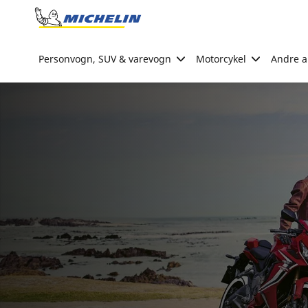
Go to page content
Go to page navigation
Personvogn, SUV & varevogn
Motorcykel
Andre ak