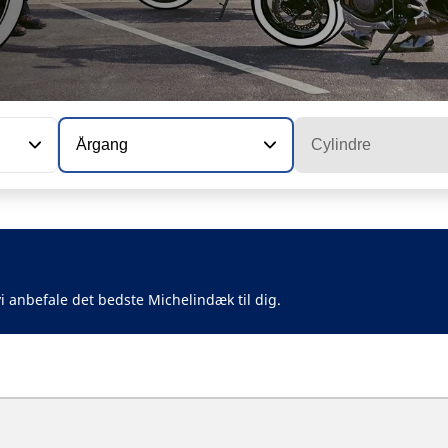
Årgang
Cylindre
i anbefale det bedste Michelindæk til dig.