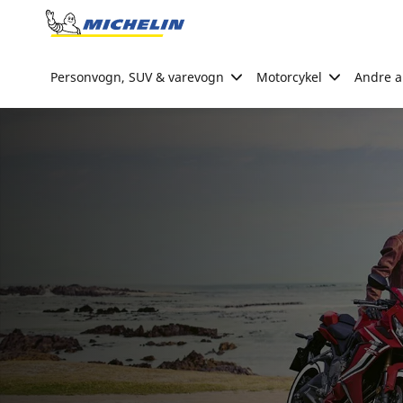
Go to page content
Go to page navigation
Personvogn, SUV & varevogn
Motorcykel
Andre ak