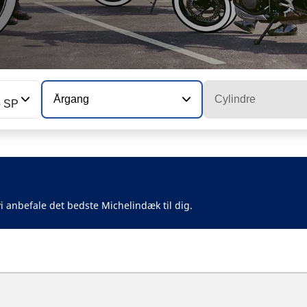
Årgang
Cylindre
o SP
i anbefale det bedste Michelindæk til dig.