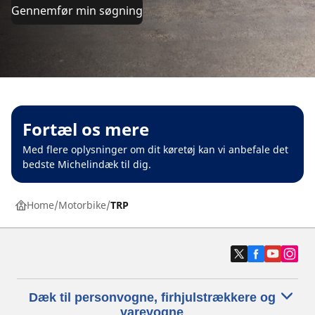
Gennemfør min søgning
Fortæl os mere
Med flere oplysninger om dit køretøj kan vi anbefale det
bedste Michelindæk til dig.
Home
Motorbike
TRP
Dæk til personvogne, firhjulstrækkere og
varevogne