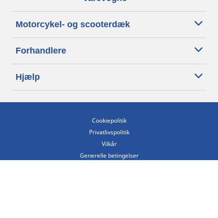
Motorcykel- og scooterdæk
Forhandlere
Hjælp
Cookiepolitik
Privatlivspolitik
Vilkår
Generelle betingelser
Tilgængelighedserklæring
Betingelser for offentliggørelse og behandling af anmeldelser
Etisk kodeks
Copyright ©2026 Michelin. Alle rettigheder forbeholdes