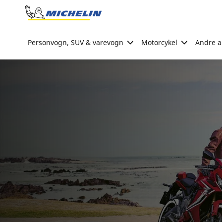
Go to page content
Go to page navigation
Personvogn, SUV & varevogn
Motorcykel
Andre ak