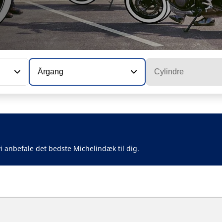
Årgang
Cylindre
i anbefale det bedste Michelindæk til dig.