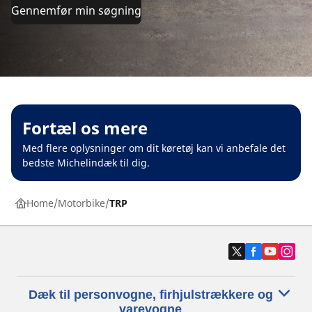
Gennemfør min søgning
Fortæl os mere
Med flere oplysninger om dit køretøj kan vi anbefale det
bedste Michelindæk til dig.
Home
Motorbike
TRP
Dæk til personvogne, firhjulstrækkere og
varevogne