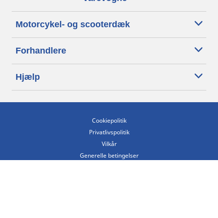
Motorcykel- og scooterdæk
Forhandlere
Hjælp
Cookiepolitik
Privatlivspolitik
Vilkår
Generelle betingelser
Tilgængelighedserklæring
Betingelser for offentliggørelse og behandling af anmeldelser
Etisk kodeks
Copyright ©2026 Michelin. Alle rettigheder forbeholdes