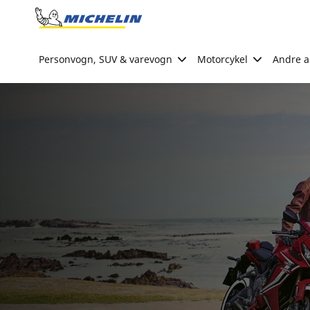
Go to page content
Go to page navigation
Personvogn, SUV & varevogn
Motorcykel
Andre ak