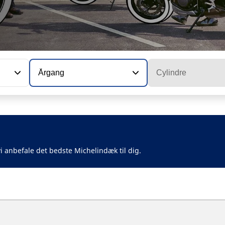
Årgang
Cylindre
i anbefale det bedste Michelindæk til dig.