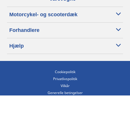
Motorcykel- og scooterdæk
Forhandlere
Hjælp
Cookiepolitik
Privatlivspolitik
Vilkår
Generelle betingelser
Tilgængelighedserklæring
Betingelser for offentliggørelse og behandling af anmeldelser
Etisk kodeks
Copyright ©2026 Michelin. Alle rettigheder forbeholdes