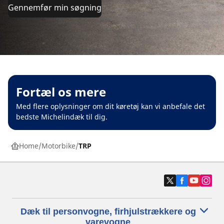
Gennemfør min søgning
Fortæl os mere
Med flere oplysninger om dit køretøj kan vi anbefale det
bedste Michelindæk til dig.
Home
Motorbike
TRP
Dæk til personvogne, firhjulstrækkere og
varevogne