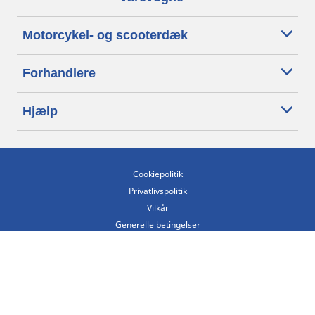
Motorcykel- og scooterdæk
Forhandlere
Hjælp
Cookiepolitik
Privatlivspolitik
Vilkår
Generelle betingelser
Tilgængelighedserklæring
Betingelser for offentliggørelse og behandling af anmeldelser
Etisk kodeks
Copyright ©2026 Michelin. Alle rettigheder forbeholdes