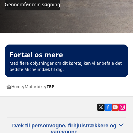
Gennemfør min søgning
Fortæl os mere
Med flere oplysninger om dit køretøj kan vi anbefale det
bedste Michelindæk til dig.
Home
Motorbike
TRP
Dæk til personvogne, firhjulstrækkere og
varevogne