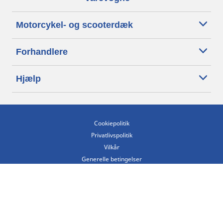
Motorcykel- og scooterdæk
Forhandlere
Hjælp
Cookiepolitik
Privatlivspolitik
Vilkår
Generelle betingelser
Tilgængelighedserklæring
Betingelser for offentliggørelse og behandling af anmeldelser
Etisk kodeks
Copyright ©2026 Michelin. Alle rettigheder forbeholdes