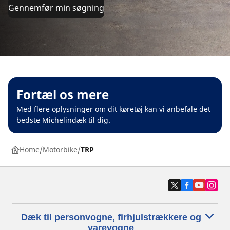
Gennemfør min søgning
Fortæl os mere
Med flere oplysninger om dit køretøj kan vi anbefale det
bedste Michelindæk til dig.
Home
Motorbike
TRP
Dæk til personvogne, firhjulstrækkere og
varevogne