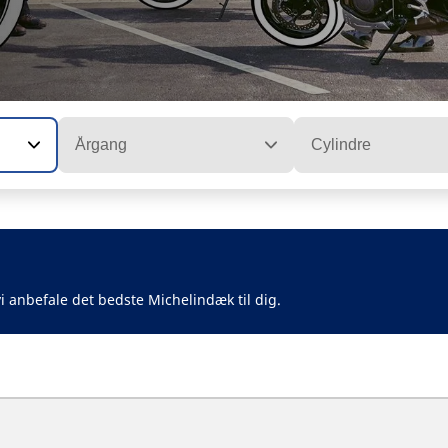
Årgang
Cylindre
i anbefale det bedste Michelindæk til dig.