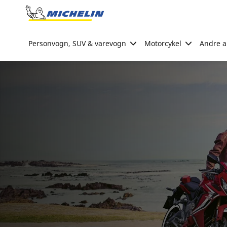
Go to page content
Go to page navigation
Personvogn, SUV & varevogn
Motorcykel
Andre ak