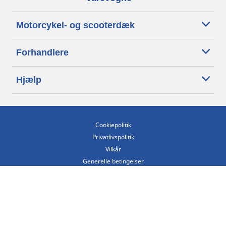
Motorcykel- og scooterdæk
Forhandlere
Hjælp
Cookiepolitik
Privatlivspolitik
Vilkår
Generelle betingelser
Tilgængelighedserklæring
Betingelser for offentliggørelse og behandling af anmeldelser
Etisk kodeks
Copyright ©2026 Michelin. Alle rettigheder forbeholdes