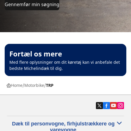
Gennemfør min søgning
Fortæl os mere
Med flere oplysninger om dit køretøj kan vi anbefale det
bedste Michelindæk til dig.
Home
Motorbike
TRP
Dæk til personvogne, firhjulstrækkere og
varevogne