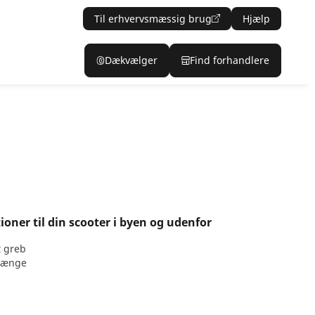
Til erhvervsmæssig brug
Hjælp
Dækvælger
Find forhandlere
oner til din scooter i byen og udenfor
t greb
 længe