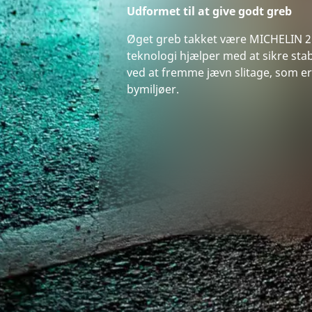
Udformet til at give godt greb
Øget greb takket være MICHELIN 
teknologi hjælper med at sikre sta
ved at fremme jævn slitage, som er
bymiljøer.