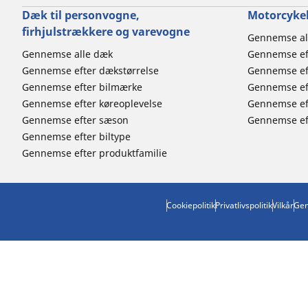
Dæk til personvogne,
Motorcykel
firhjulstrækkere og varevogne
Gennemse al
Gennemse alle dæk
Gennemse ef
Gennemse efter dækstørrelse
Gennemse ef
Gennemse efter bilmærke
Gennemse eft
Gennemse efter køreoplevelse
Gennemse ef
Gennemse efter sæson
Gennemse eft
Gennemse efter biltype
Gennemse efter produktfamilie
Cookiepolitik
Privatlivspolitik
Vilkår
Gen