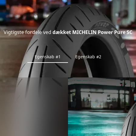
Vigtigste fordele ved
dækket MICHELIN Power Pure SC
Egenskab #1
Egenskab #2