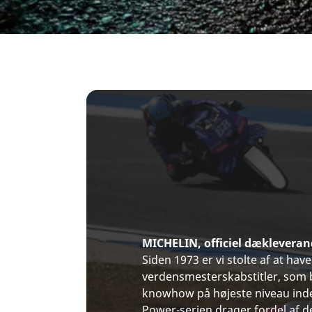
MICHELIN, officiel dækleveran
Siden 1973 er vi stolte af at ha
verdensmesterskabstitler, som b
knowhow på højeste niveau ind
Power-serien drager fordel af de