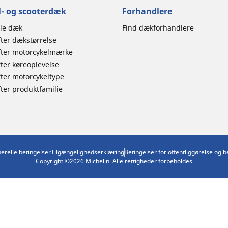
- og scooterdæk
Forhandlere
le dæk
Find dækforhandlere
ter dækstørrelse
ter motorcykelmærke
er køreoplevelse
ter motorcykeltype
er produktfamilie
erelle betingelser
Tilgængelighedserklæring
Betingelser for offentliggørelse og 
Copyright ©2026 Michelin. Alle rettigheder forbeholdes