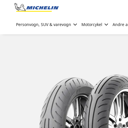
Go to page content
Go to page navigation
Personvogn, SUV & varevogn
Motorcykel
Andre ak