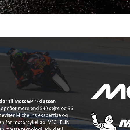
dør til MotoGP™-klassen
ve opnået mere end 540 sejre og 36
eviser Michelins ekspertise og
en for motorcykelløb. MICHELIN
n nyeste teknologi udviklet i