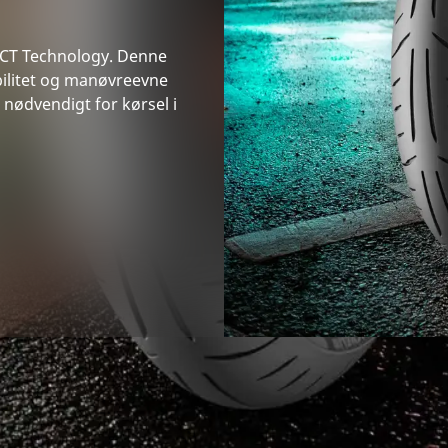
2CT Technology. Denne
bilitet og manøvreevne
 nødvendigt for kørsel i