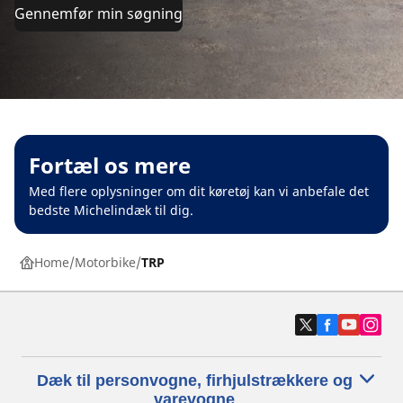
Gennemfør min søgning
Fortæl os mere
Med flere oplysninger om dit køretøj kan vi anbefale det
bedste Michelindæk til dig.
Home
Motorbike
TRP
Dæk til personvogne, firhjulstrækkere og
varevogne