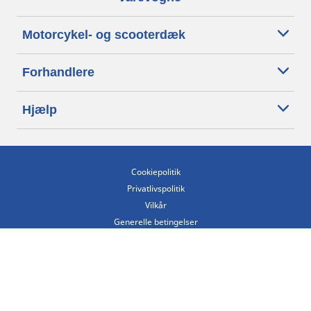
Motorcykel- og scooterdæk
Forhandlere
Hjælp
Cookiepolitik
Privatlivspolitik
Vilkår
Generelle betingelser
Tilgængelighedserklæring
Betingelser for offentliggørelse og behandling af anmeldelser
Etisk kodeks
Copyright ©2026 Michelin. Alle rettigheder forbeholdes