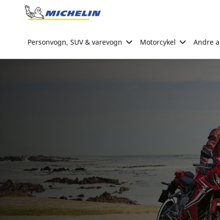
Go to page content
Go to page navigation
Personvogn, SUV & varevogn
Motorcykel
Andre ak