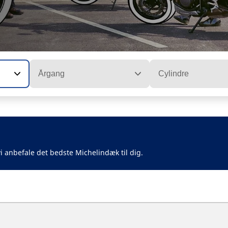
Årgang
Cylindre
i anbefale det bedste Michelindæk til dig.