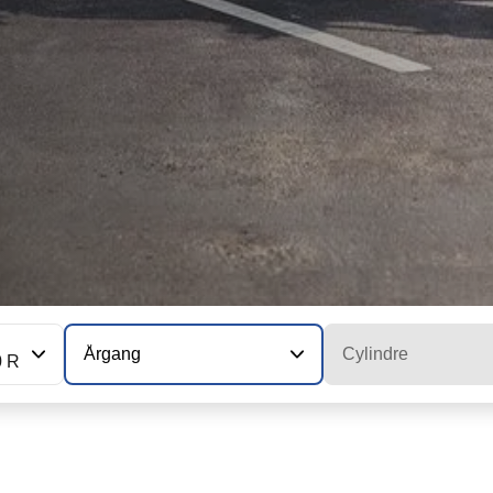
Årgang
Cylindre
0 R