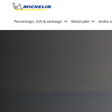
Go to page content
Go to page navigation
Personvogn, SUV & varevogn
Motorcykel
Andre ak