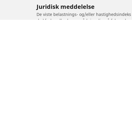
Juridisk meddelelse
De viste belastnings- og/eller hastighedsindeks
dækforhandler kunne rådgive dig på følgende 
1. Fortælle dig, om belastnings- og/eller hastig
2. Fastslå, om lufttrykket i dækkene skal justeres
/
DERBI
Senda DRD Racing 50 R
Dæk til personvogne,
Motorcykel