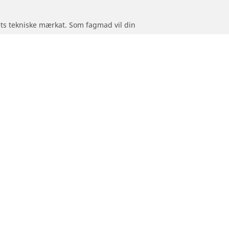
jets tekniske mærkat. Som fagmad vil din
originalmonterede dæk.
Hjælp