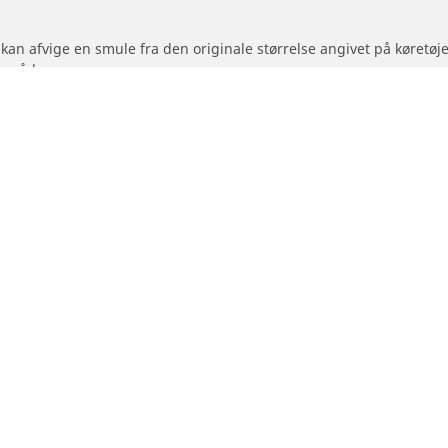
 kan afvige en smule fra den originale størrelse angivet på køretø
områder:
hedsindeks for de dæk, du vil skifte til, er anderledes end for de 
 for den foreslåede alternative størrelse.
Din konfiguration
- og scooterdæk
Forhandlere