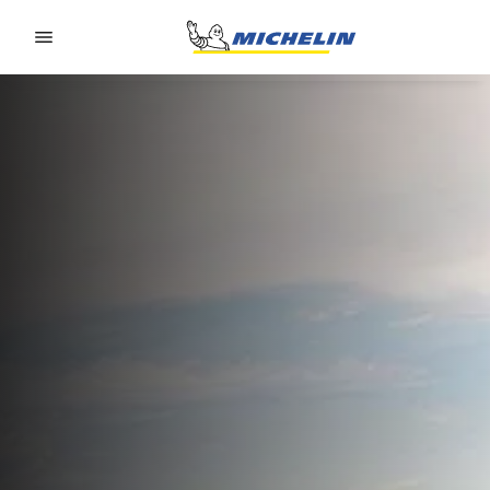
Go to page content
Go to page navigation