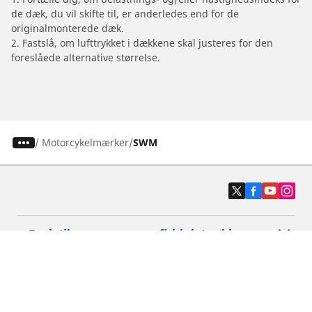
de dæk, du vil skifte til, er anderledes end for de
originalmonterede dæk.
2. Fastslå, om lufttrykket i dækkene skal justeres for den
foreslåede alternative størrelse.
/
Motorcykelmærker
SWM
Dæk til personvogne, firhjulstrækkere og
varevogne
Motorcykel- og scooterdæk