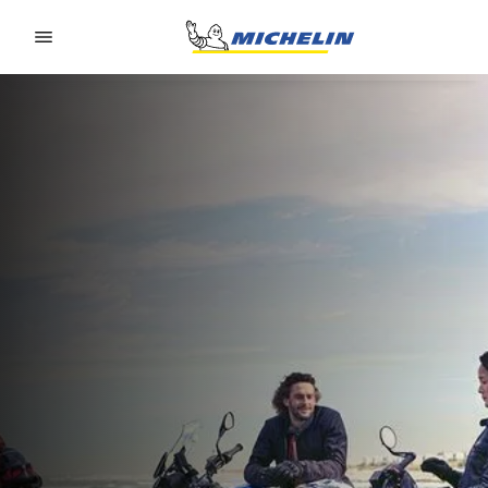
Go to page content
Go to page navigation