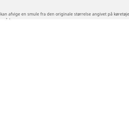
 kan afvige en smule fra den originale størrelse angivet på køretø
områder:
hedsindeks for de dæk, du vil skifte til, er anderledes end for de 
 for den foreslåede alternative størrelse.
Din konfiguration
- og scooterdæk
Forhandlere