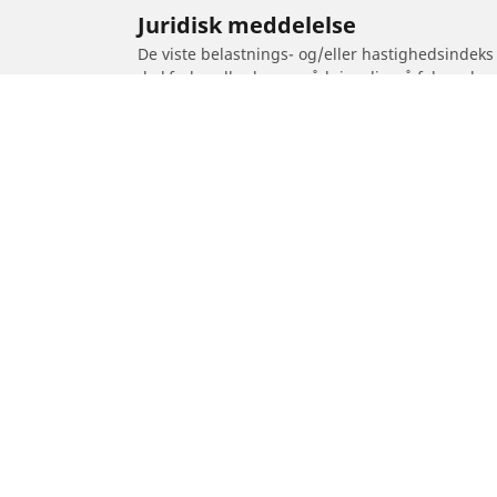
Juridisk meddelelse
De viste belastnings- og/eller hastighedsindeks
dækforhandler kunne rådgive dig på følgende 
1. Fortælle dig, om belastnings- og/eller hastig
2. Fastslå, om lufttrykket i dækkene skal justeres
/
TGB
Hawk 50
Dæk til personvogne,
Motorcykel