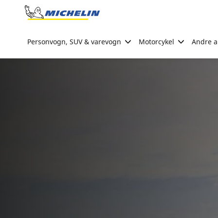
Go to page content
Go to page navigation
Personvogn, SUV & varevogn
Motorcykel
Andre ak