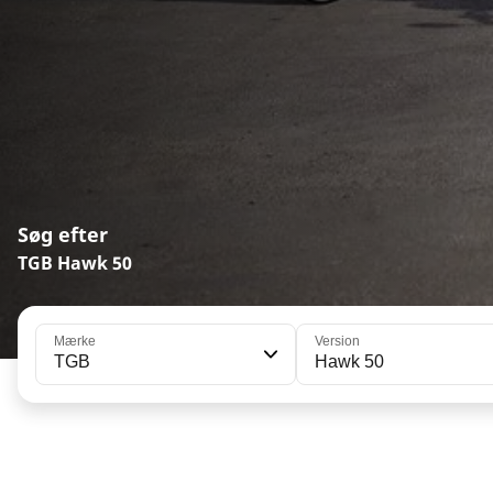
Søg efter
TGB Hawk 50
Mærke
Version
TGB
Hawk 50