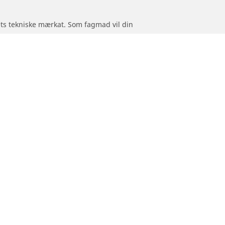
jets tekniske mærkat. Som fagmad vil din
originalmonterede dæk.
Hjælp