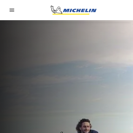
Go to page content
Go to page navigation