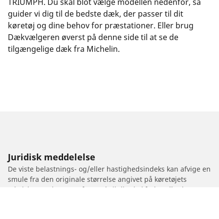
TRIUMPH. Du skal blot vælge modellen nedenfor, så
guider vi dig til de bedste dæk, der passer til dit
køretøj og dine behov for præstationer. Eller brug
Dækvælgeren øverst på denne side til at se de
tilgængelige dæk fra Michelin.
Juridisk meddelelse
De viste belastnings- og/eller hastighedsindeks kan afvige en
smule fra den originale størrelse angivet på køretøjets
tekniske mærkat. Som fagmad vil din dækforhandler kunne
rådgive dig på følgende områder:
1. Fortælle dig, om belastnings- og/eller hastighedsindeks for