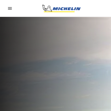
Go to page content
Go to page navigation