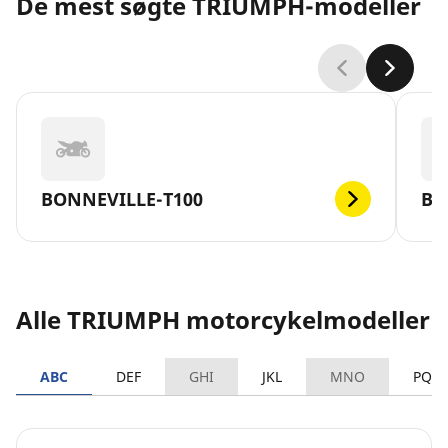
De mest søgte TRIUMPH-modeller
BONNEVILLE-T100
BO
Alle TRIUMPH motorcykelmodeller
ABC
DEF
GHI
JKL
MNO
PQR