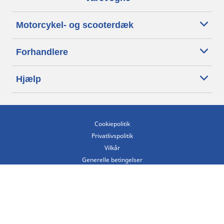
Motorcykel- og scooterdæk
Forhandlere
Hjælp
Cookiepolitik
Privatlivspolitik
Vilkår
Generelle betingelser
Tilgængelighedserklæring
Betingelser for offentliggørelse og behandling af anmeldelser
Etisk kodeks
Copyright ©2026 Michelin. Alle rettigheder forbeholdes