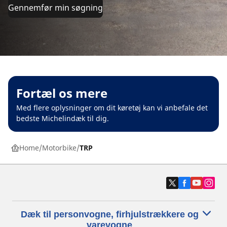
Gennemfør min søgning
Fortæl os mere
Med flere oplysninger om dit køretøj kan vi anbefale det
bedste Michelindæk til dig.
Home
Motorbike
TRP
Dæk til personvogne, firhjulstrækkere og
varevogne