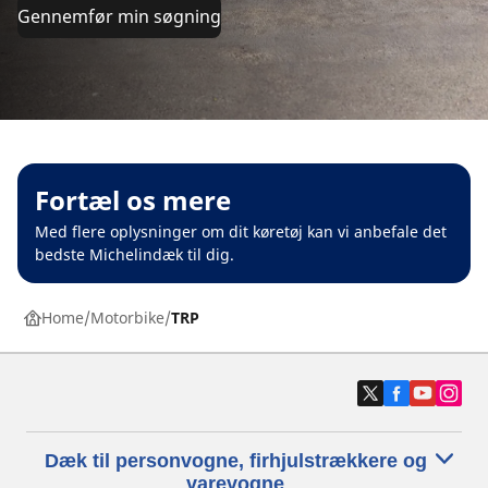
Gennemfør min søgning
Fortæl os mere
Med flere oplysninger om dit køretøj kan vi anbefale det
bedste Michelindæk til dig.
Home
Motorbike
TRP
Dæk til personvogne, firhjulstrækkere og
varevogne