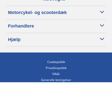
Motorcykel- og scooterdæk
Forhandlere
Hjælp
Cookiepolitik
Privatlivspolitik
Vilkår
Generelle betingelser
Tilgængelighedserklæring
Betingelser for offentliggørelse og behandling af anmeldelser
Etisk kodeks
Copyright ©2026 Michelin. Alle rettigheder forbeholdes