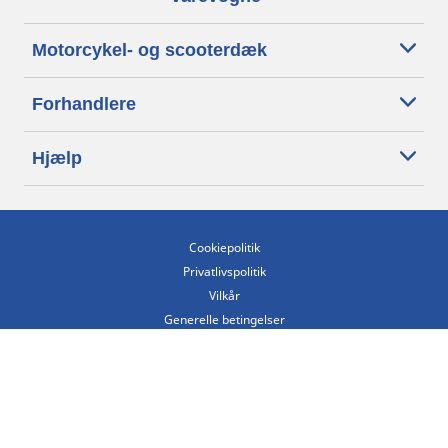
Motorcykel- og scooterdæk
Forhandlere
Hjælp
Cookiepolitik
Privatlivspolitik
Vilkår
Generelle betingelser
Tilgængelighedserklæring
Betingelser for offentliggørelse og behandling af anmeldelser
Etisk kodeks
Copyright ©2026 Michelin. Alle rettigheder forbeholdes