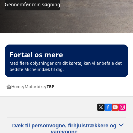
Gennemfør min søgning
Fortæl os mere
Med flere oplysninger om dit køretøj kan vi anbefale det
bedste Michelindæk til dig.
Home
Motorbike
TRP
Dæk til personvogne, firhjulstrækkere og
varevogne